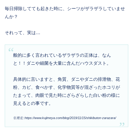
毎日掃除してても起きた時に、シーツがザラザラしていませ
んか？
それって、実は…
般的に多く言われているザラザラの正体は、なん
と！！ダニや細菌を大量に含んだハウスダスト。
具体的に言いますと、角質、ダニやダニの排泄物、花
粉、カビ、食べかす、化学物質等が混ざったホコリが
たまって、肉眼で見た時にざらざらした白い粉の様に
見えるとの事です。
引用元::https://www.kujimeya.com/blog/2019/11/15/shikibuton-zarazara/