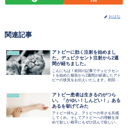
おはな
関連記事
アトピーに効く注射を始めまし
アトピー
た。デュピクセント注射から2週
間が経ちました。
こんにちは！前回の記事でデュピクセン
トを始めた報告から2週間が経過したアト
ピーの状況をお伝えいたします。初回の
デュピクセント初日は注射2回打ち、その
後2週間ごとに1本打っていくスケジュー
ルです。初日から看護師さんに見守られ
アトピー患者は生きるのがつら
アトピー
ながら院内で自己注...
い。「かゆい！しんどい！」ある
あるを挙げてみた
アトピー持ちよ、アトピーの辛さを共感
してくれ。そしてアトピーへの理解を深
めて欲しい相手にもぜひ読んで欲しい。