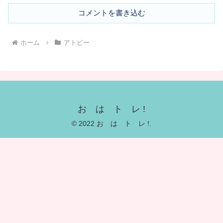
コメントを書き込む
ホーム
アトピー
お は ト レ !
© 2022 お は ト レ !.