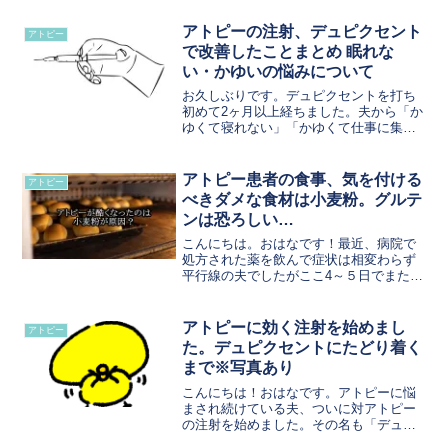
アトピーの注射、デュピクセント
アトピー
で改善したことまとめ 眠れな
い・かゆいの悩みについて
お久しぶりです。デュピクセントを打ち
初めて2ヶ月以上経ちました。夫から「か
ゆくて寝れない」「かゆくて仕事に集中
できない」といった言葉が嘘のように無
くなりました。さすが、お高い注射だけ
あって、効果はしっかりと出ています。
アトピー患者の食事、気を付ける
アトピー
ちなみに、夫は重度のア...
べきダメな食材は小麦粉。グルテ
ンは恐ろしい…
こんにちは。おはなです！最近、病院で
処方された薬を飲んで症状は相変わらず
平行線の夫でしたがここ4～５日でまたま
たアトピーが酷くなり病院へ駈け込んで
お薬を処方してもらいました。なぜアト
ピーが酷くなったのか生活の中で、特に
アトピーに効く注射を始めまし
アトピー
変わったことはしてない...
た。デュピクセントにたどり着く
まで※写真あり
こんにちは！おはなです。アトピーに悩
まされ続けている夫、ついに対アトピー
の注射を始めました。その名も「デュピ
クセント」。夫は正直乗り気ではありま