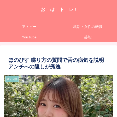
お は ト レ !
アトピー
就活・女性の転職
YouTube
芸能
ほのぴす 喋り方の質問で舌の病気を説明
アンチへの返しが秀逸
YouTube