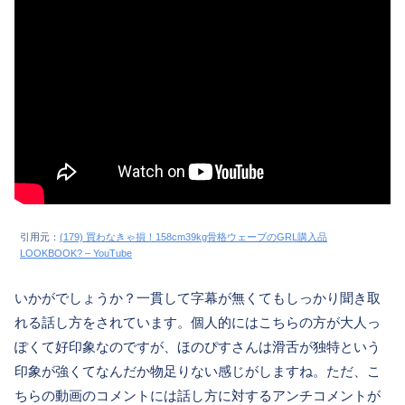
引用元：
(179) 買わなきゃ損！158cm39kg骨格ウェーブのGRL購入品
LOOKBOOK? – YouTube
いかがでしょうか？一貫して字幕が無くてもしっかり聞き取
れる話し方をされています。個人的にはこちらの方が大人っ
ぽくて好印象なのですが、ほのぴすさんは滑舌が独特という
印象が強くてなんだか物足りない感じがしますね。ただ、こ
ちらの動画のコメントには話し方に対するアンチコメントが