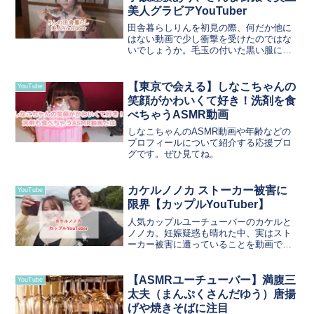
美人グラビアYouTuber
田舎暮らしりんを初見の際、何だか他に
はない動画で少し衝撃を受けたのではな
いでしょうか。毛玉の付いた黒い服に寂
しいような眼差しでカメラを見つめてい
る。そんなりんのことについてだんだん
と知りたくなってくることでしょう。田
【東京で会える】しなこちゃんの
YouTube
舎暮らし×若い女性で化学...
笑顔がかわいくて好き！洗剤を食
べちゃうASMR動画
しなこちゃんのASMR動画や年齢などの
プロフィールについて紹介する応援ブロ
グです。ぜひ見てね。
カケルノノカ ストーカー被害に
YouTube
限界【カップルYouTuber】
人気カップルユーチューバーのカケルと
ノノカ。妊娠疑惑も晴れた中、実はスト
ーカー被害に遭っていることを動画で告
白し引っ越すことを公表しました。
【ASMRユーチューバー】満腹三
YouTube
太夫（まんぷくさんだゆう）唐揚
げや焼きそばに注目