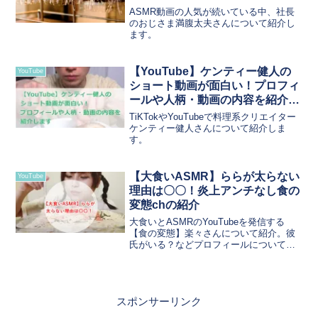
ASMR動画の人気が続いている中、社長
のおじさま満腹太夫さんについて紹介し
ます。
【YouTube】ケンティー健人の
YouTube
ショート動画が面白い！プロフィ
ールや人柄・動画の内容を紹介し
ます
TiKTokやYouTubeで料理系クリエイター
ケンティー健人さんについて紹介しま
す。
【大食いASMR】ららが太らない
YouTube
理由は〇〇！炎上アンチなし食の
変態chの紹介
大食いとASMRのYouTubeを発信する
【食の変態】楽々さんについて紹介。彼
氏がいる？などプロフィールについても
チェック。
スポンサーリンク