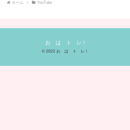
ホーム
YouTube
お は ト レ !
© 2022 お は ト レ !.