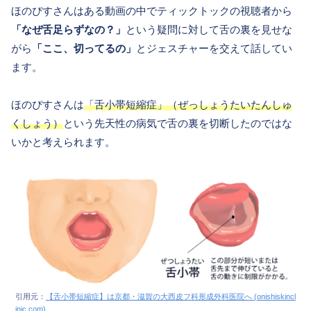
ほのぴすさんはある動画の中でティックトックの視聴者から
「なぜ舌足らずなの？」
という疑問に対して舌の裏を見せな
がら
「ここ、切ってるの」
とジェスチャーを交えて話してい
ます。
ほのぴすさんは
「舌小帯短縮症」（ぜっしょうたいたんしゅ
くしょう）
という先天性の病気で舌の裏を切断したのではな
いかと考えられます。
引用元：
【舌小帯短縮症】は京都・滋賀の大西皮フ科形成外科医院へ (onishiskincl
inic.com)