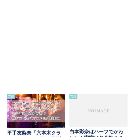
芸能
芸能
白本彩奈はハーフでかわ
平手友梨奈「六本木クラ