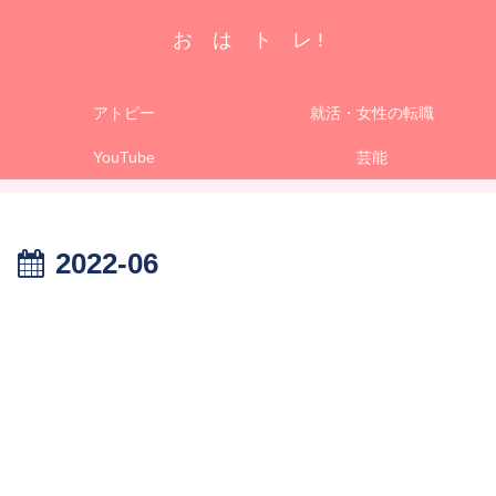
お は ト レ !
アトピー
就活・女性の転職
YouTube
芸能
2022-06