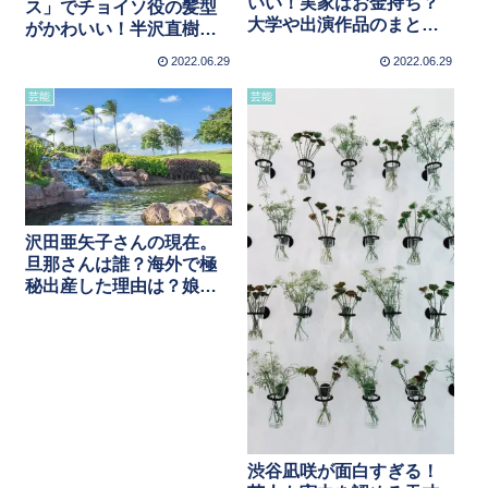
いい！実家はお金持ち？
ス」でチョイソ役の髪型
大学や出演作品のまとめ
がかわいい！半沢直樹級
【緊急SOS!池の水ぜんぶ
の逆転劇？韓ドラとのビ
2022.06.29
2022.06.29
抜く大作戦】
ジュアル比較あり
芸能
芸能
沢田亜矢子さんの現在。
旦那さんは誰？海外で極
秘出産した理由は？娘は
音楽の仕事で活躍中【徹
子の部屋】
渋谷凪咲が面白すぎる！